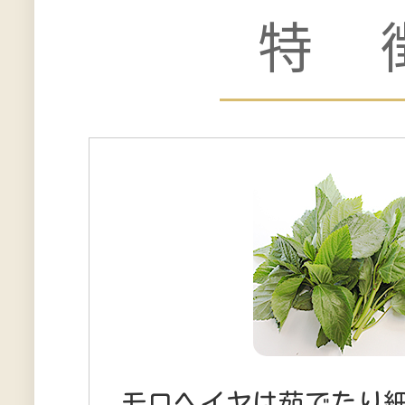
特 
モロヘイヤは茹でたり