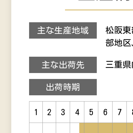
松阪東
主な生産地域
部地区
三重県
主な出荷先
出荷時期
1
2
3
4
5
6
7