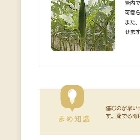
管内
可愛
また
せま
傷むのが早い
す。茹でる際