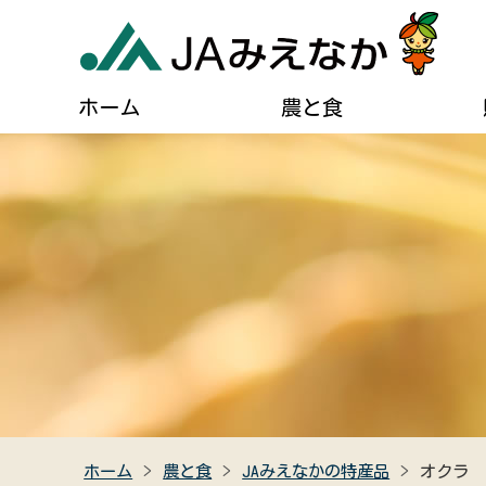
ホーム
農と食
農業に関するご案内
葬儀に関するご相談
JAについて
自己
貯める・借りる（JAバンク）
肥料・農薬などの購入
住宅設備のご相談
組合長あいさつ
ディ
農業機械の購入・修理
燃油配送のご案内
事業計画
広報
農産物直売所のご案内
女性組織連絡協議会のご紹介
キャラクター紹介
クイ
食農教育
助け合い組織について
JAみえなかの特産品
高齢者福祉サービス
ホーム
農と食
JAみえなかの特産品
オクラ