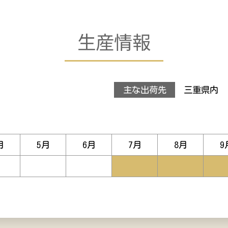
生産情報
主な出荷先
三重県内
月
5
月
6
月
7
月
8
月
9