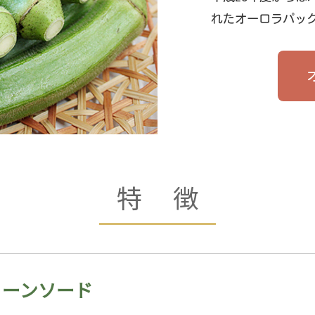
れたオーロラパッ
特 徴
リーンソード