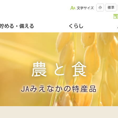
小
標準
文字サイズ
貯める・備える
くらし
改革について
松阪牛のご紹介
キッチンスタジオみちゅらる
採用情報
ひと・いえ・くるまの保障（JA共済）
スクロージャー
おすすめレシピ
年金友の会のご案内
組合員になりませんか
誌
楽しく家庭菜園
不動産・相続に関すること
関連リンク集
ズ＆プレゼント
地域を支える生産者
各種相談会
郷土資料館のご案内
移動購買車「幸多ろう号」
JAみえなかの特産品