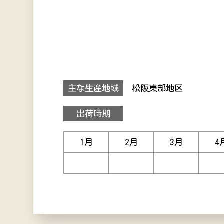
主な生産地域
松阪東部地区
出荷時期
1
月
2
月
3
月
4