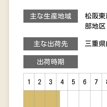
松阪東
主な生産地域
部地区
三重県
主な出荷先
出荷時期
1
2
3
4
5
6
7