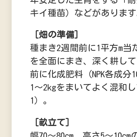
キイ種苗）などがあります
［畑の準備］
種まき2週間前に1平方m当た
を全面にまき、深く耕して
前に化成肥料（NPK各成分1
1～2kgをまいてよく混和
1）。
［畝立て］
幅70～80cm、高さ5～10