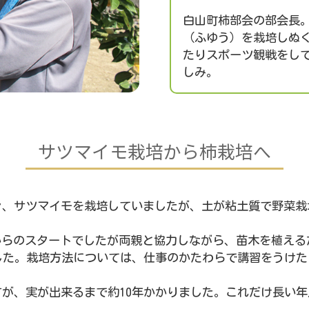
白山町柿部会の部会長。
（ふゆう）を栽培しぬ
たりスポーツ観戦をし
しみ。
サツマイモ栽培から柿栽培へ
々、サツマイモを栽培していましたが、土が粘土質で野菜栽
らのスタートでしたが両親と協力しながら、苗木を植える
ました。栽培方法については、仕事のかたわらで講習をうけ
すが、実が出来るまで約10年かかりました。これだけ長い