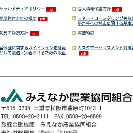
シャルメディアポリシー
個人情報保護方針
相反管理方針の概要
マネー・ローンダリング等及
勢力等への対応に関する基本
商品の勧誘方針
定型約款
者保証に関するガイドラインを融資
カスタマーハラスメント対策
として浸透・定着させるための取組
〒515-0205 三重県松阪市豊原町1043-1
TEL 0598-28-2111 FAX 0598-28-6599
登録金融機関 みえなか農業協同組合
東海財務局長（登金）第166号