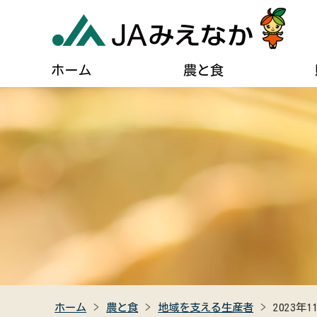
ホーム
農と食
農業に関するご案内
葬儀に関するご相談
JAについて
自己
貯める・借りる（JAバンク）
肥料・農薬などの購入
住宅設備のご相談
組合長あいさつ
ディ
農業機械の購入・修理
燃油配送のご案内
事業計画
広報
農産物直売所のご案内
女性組織連絡協議会のご紹介
キャラクター紹介
クイ
食農教育
助け合い組織について
JAみえなかの特産品
高齢者福祉サービス
ホーム
農と食
地域を支える生産者
2023年