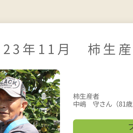
023年11月 柿生
柿生産者
中嶋 守さん（81歳