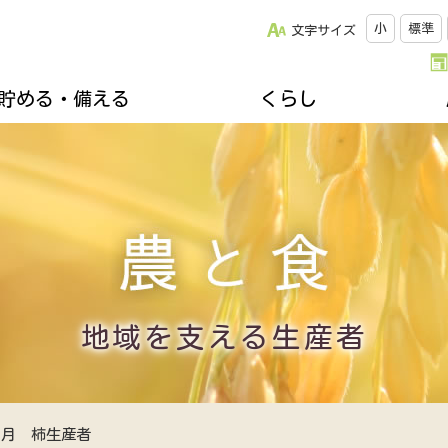
小
標準
文字サイズ
貯める・備える
くらし
改革について
松阪牛のご紹介
キッチンスタジオみちゅらる
採用情報
ひと・いえ・くるまの保障（JA共済）
スクロージャー
おすすめレシピ
年金友の会のご案内
組合員になりませんか
誌
楽しく家庭菜園
不動産・相続に関すること
関連リンク集
ズ＆プレゼント
地域を支える生産者
各種相談会
郷土資料館のご案内
移動購買車「幸多ろう号」
地域を支える生産者
11月 柿生産者