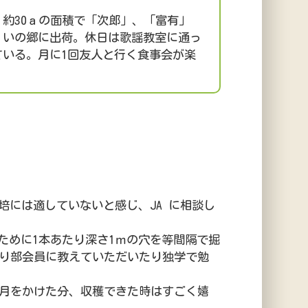
約30ａの面積で「次郎」、「富有」
くいの郷に出荷。休日は歌謡教室に通っ
ている。月に1回友人と行く食事会が楽
培には適していないと感じ、JA に相談し
ために1本あたり深さ1ｍの穴を等間隔で掘
たり部会員に教えていただいたり独学で勉
年月をかけた分、収穫できた時はすごく嬉