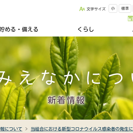
小
標準
文字サイズ
貯める・備える
くらし
改革について
松阪牛のご紹介
キッチンスタジオみちゅらる
採用情報
ひと・いえ・くるまの保障（JA共済）
スクロージャー
おすすめレシピ
年金友の会のご案内
組合員になりませんか
誌
楽しく家庭菜園
不動産・相続に関すること
関連リンク集
ズ＆プレゼント
地域を支える生産者
各種相談会
郷土資料館のご案内
移動購買車「幸多ろう号」
新着情報
情報について
当組合における新型コロナウイルス感染者の発生