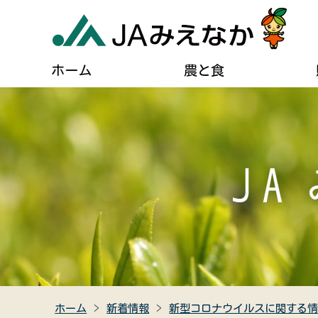
ホーム
農と食
農業に関するご案内
葬儀に関するご相談
JAについて
自己
貯める・借りる（JAバンク）
肥料・農薬などの購入
住宅設備のご相談
組合長あいさつ
ディ
農業機械の購入・修理
燃油配送のご案内
事業計画
広報
農産物直売所のご案内
女性組織連絡協議会のご紹介
キャラクター紹介
クイ
食農教育
助け合い組織について
JAみえなかの特産品
高齢者福祉サービス
ホーム
新着情報
新型コロナウイルスに関する