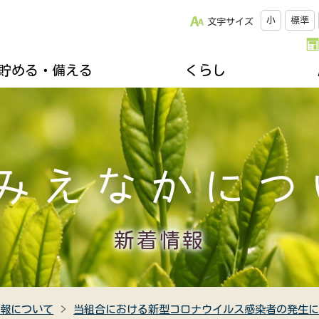
小
標準
文字サイズ
貯める・備える
くらし
改革について
松阪牛のご紹介
キッチンスタジオみちゅらる
採用情報
ひと・いえ・くるまの保障（JA共済）
スクロージャー
おすすめレシピ
年金友の会のご案内
組合員になりませんか
誌
楽しく家庭菜園
不動産・相続に関すること
関連リンク集
ズ＆プレゼント
地域を支える生産者
各種相談会
郷土資料館のご案内
移動購買車「幸多ろう号」
新着情報
情報について
当組合における新型コロナウイルス感染者の発生