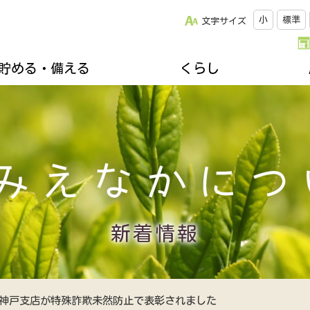
小
標準
文字サイズ
貯める・備える
くらし
改革について
松阪牛のご紹介
キッチンスタジオみちゅらる
採用情報
ひと・いえ・くるまの保障（JA共済）
スクロージャー
おすすめレシピ
年金友の会のご案内
組合員になりませんか
誌
楽しく家庭菜園
不動産・相続に関すること
関連リンク集
ズ＆プレゼント
地域を支える生産者
各種相談会
郷土資料館のご案内
移動購買車「幸多ろう号」
新着情報
神戸支店が特殊詐欺未然防止で表彰されました