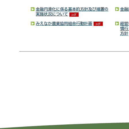
金融円滑化に係る基本的方針及び措置の
金融
実施状況について
みえなか農業協同組合行動計画
経営
慣行
方針