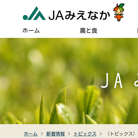
ホーム
農と食
農業に関するご案内
葬儀に関するご相談
JAについて
自己
貯める・借りる（JAバンク）
肥料・農薬などの購入
住宅設備のご相談
組合長あいさつ
ディ
農業機械の購入・修理
燃油配送のご案内
事業計画
広報
農産物直売所のご案内
女性組織連絡協議会のご紹介
キャラクター紹介
クイ
食農教育
助け合い組織について
JAみえなかの特産品
高齢者福祉サービス
ホーム
新着情報
トピックス
（トピックス）