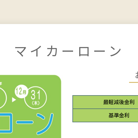
マイカーローン
最軽減後金利
基準金利