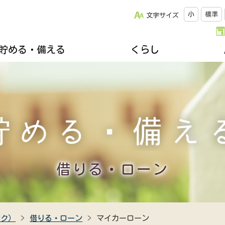
小
標準
文字サイズ
貯める・備える
くらし
改革について
松阪牛のご紹介
キッチンスタジオみちゅらる
採用情報
ひと・いえ・くるまの保障（JA共済）
スクロージャー
おすすめレシピ
年金友の会のご案内
組合員になりませんか
誌
楽しく家庭菜園
不動産・相続に関すること
関連リンク集
ズ＆プレゼント
地域を支える生産者
各種相談会
郷土資料館のご案内
移動購買車「幸多ろう号」
借りる・ローン
ンク）
借りる・ローン
マイカーローン