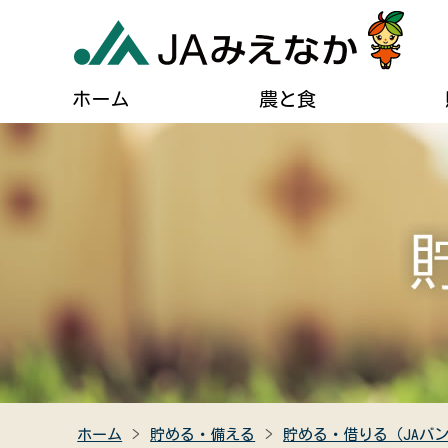
ホーム
農と食
農業に関するご案内
葬儀に関するご相談
JAについて
自己
貯める・借りる（JAバンク）
肥料・農薬などの購入
住宅設備のご相談
組合長あいさつ
ディ
農業機械の購入・修理
燃油配送のご案内
事業計画
広報
農産物直売所のご案内
女性組織連絡協議会のご紹介
キャラクター紹介
クイ
食農教育
助け合い組織について
JAみえなかの特産品
高齢者福祉サービス
ホーム
貯める・備える
貯める・借りる（JAバ