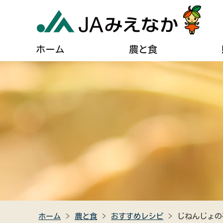
ホーム
農と食
農業に関するご案内
葬儀に関するご相談
JAについて
自己
貯める・借りる（JAバンク）
肥料・農薬などの購入
住宅設備のご相談
組合長あいさつ
ディ
農業機械の購入・修理
燃油配送のご案内
事業計画
広報
農産物直売所のご案内
女性組織連絡協議会のご紹介
キャラクター紹介
クイ
食農教育
助け合い組織について
JAみえなかの特産品
高齢者福祉サービス
ホーム
農と食
おすすめレシピ
じねんじょの