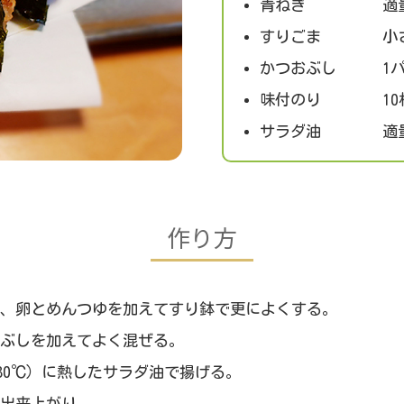
青ねぎ 適
すりごま 小さ
かつおぶし 1パ
味付のり 10
サラダ油 適
作り方
、卵とめんつゆを加えてすり鉢で更によくする。
ぶしを加えてよく混ぜる。
180℃）に熱したサラダ油で揚げる。
出来上がり。