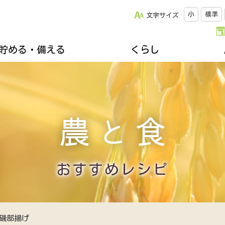
小
標準
文字サイズ
貯める・備える
くらし
改革について
松阪牛のご紹介
キッチンスタジオみちゅらる
採用情報
ひと・いえ・くるまの保障（JA共済）
スクロージャー
おすすめレシピ
年金友の会のご案内
組合員になりませんか
誌
楽しく家庭菜園
不動産・相続に関すること
関連リンク集
ズ＆プレゼント
地域を支える生産者
各種相談会
郷土資料館のご案内
移動購買車「幸多ろう号」
おすすめレシピ
磯部揚げ