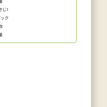
量
じ1
ック
枚
量