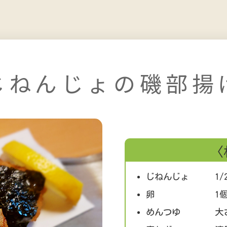
じねんじょの磯部揚
〈
じねんじょ 1/
卵 1
めんつゆ 大さじ