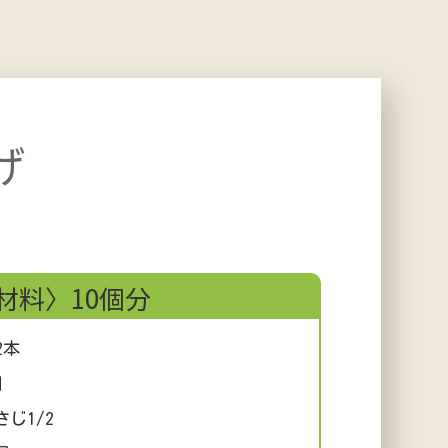
げ
材料〉10個分
2本
個
1/2