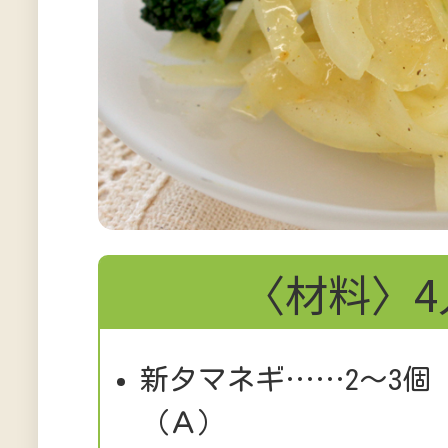
〈材料〉4
新タマネギ……2～3個
（Ａ）