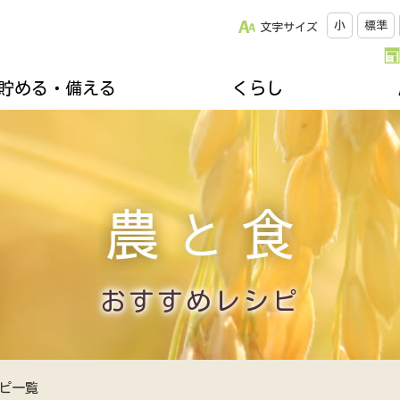
小
標準
文字サイズ
貯める・備える
くらし
改革について
松阪牛のご紹介
キッチンスタジオみちゅらる
採用情報
ひと・いえ・くるまの保障（JA共済）
スクロージャー
おすすめレシピ
年金友の会のご案内
組合員になりませんか
誌
楽しく家庭菜園
不動産・相続に関すること
関連リンク集
ズ＆プレゼント
地域を支える生産者
各種相談会
郷土資料館のご案内
移動購買車「幸多ろう号」
おすすめレシピ
ピ一覧