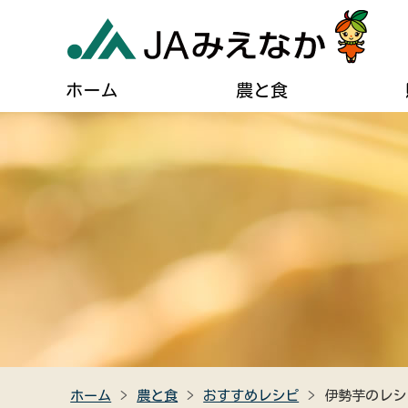
ホーム
農と食
農業に関するご案内
葬儀に関するご相談
JAについて
自己
貯める・借りる（JAバンク）
肥料・農薬などの購入
住宅設備のご相談
組合長あいさつ
ディ
農業機械の購入・修理
燃油配送のご案内
事業計画
広報
農産物直売所のご案内
女性組織連絡協議会のご紹介
キャラクター紹介
クイ
食農教育
助け合い組織について
JAみえなかの特産品
高齢者福祉サービス
ホーム
農と食
おすすめレシピ
伊勢芋のレシ