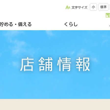
小
標準
文字サイズ
貯める・備える
くらし
改革について
松阪牛のご紹介
キッチンスタジオみちゅらる
採用情報
ひと・いえ・くるまの保障（JA共済）
スクロージャー
おすすめレシピ
年金友の会のご案内
組合員になりませんか
誌
楽しく家庭菜園
不動産・相続に関すること
関連リンク集
ズ＆プレゼント
地域を支える生産者
各種相談会
郷土資料館のご案内
移動購買車「幸多ろう号」