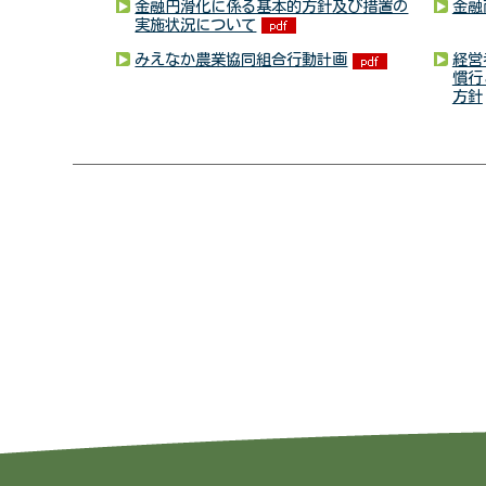
金融円滑化に係る基本的方針及び措置の
金融
実施状況について
みえなか農業協同組合行動計画
経営
慣行
方針