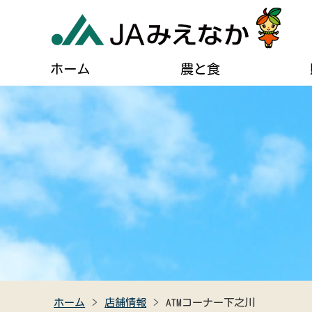
ホーム
農と食
農業に関するご案内
葬儀に関するご相談
JAについて
自己
貯める・借りる（JAバンク）
肥料・農薬などの購入
住宅設備のご相談
組合長あいさつ
ディ
農業機械の購入・修理
燃油配送のご案内
事業計画
広報
農産物直売所のご案内
女性組織連絡協議会のご紹介
キャラクター紹介
クイ
食農教育
助け合い組織について
JAみえなかの特産品
高齢者福祉サービス
ホーム
店舗情報
ATMコーナー下之川