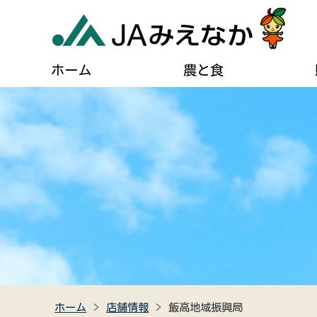
ホーム
農と食
農業に関するご案内
葬儀に関するご相談
JAについて
自己
貯める・借りる（JAバンク）
肥料・農薬などの購入
住宅設備のご相談
組合長あいさつ
ディ
農業機械の購入・修理
燃油配送のご案内
事業計画
広報
農産物直売所のご案内
女性組織連絡協議会のご紹介
キャラクター紹介
クイ
食農教育
助け合い組織について
JAみえなかの特産品
高齢者福祉サービス
ホーム
店舗情報
飯高地域振興局