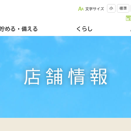
小
標準
文字サイズ
貯める・備える
くらし
改革について
松阪牛のご紹介
キッチンスタジオみちゅらる
採用情報
ひと・いえ・くるまの保障（JA共済）
スクロージャー
おすすめレシピ
年金友の会のご案内
組合員になりませんか
誌
楽しく家庭菜園
不動産・相続に関すること
関連リンク集
ズ＆プレゼント
地域を支える生産者
各種相談会
郷土資料館のご案内
移動購買車「幸多ろう号」