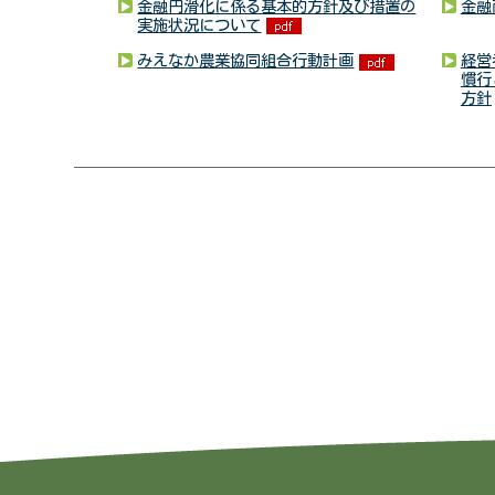
金融円滑化に係る基本的方針及び措置の
金融
実施状況について
みえなか農業協同組合行動計画
経営
慣行
方針