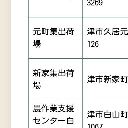
3269
元町集出荷
津市久居
場
126
新家集出荷
津市新家町7
場
農作業支援
津市白山
センター白
1067