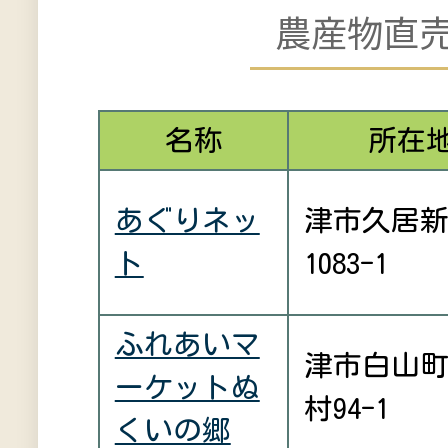
農産物直
名称
所在
あぐりネッ
津市久居
ト
1083-1
ふれあいマ
津市白山
ーケットぬ
村94-1
くいの郷