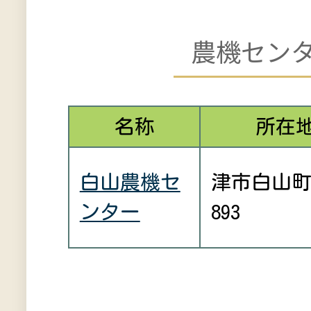
農機セン
名称
所在
白山農機セ
津市白山
ンター
893