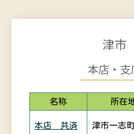
津市
本店・支
名称
所在
本店 共済
津市一志