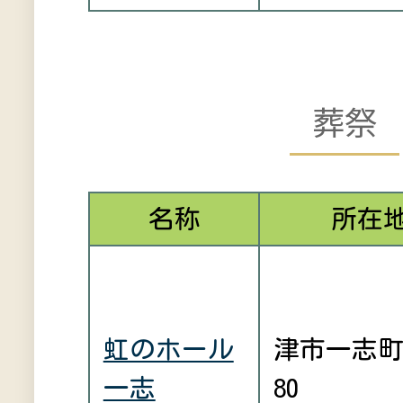
葬祭
名称
所在
虹のホール
津市一志
一志
80