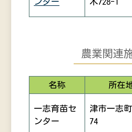
ンター
木728-1
農業関連
名称
所在
一志育苗セ
津市一志
ンター
74