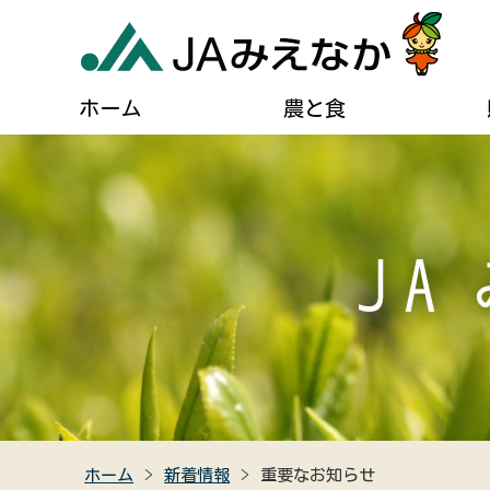
ホーム
農と食
農業に関するご案内
葬儀に関するご相談
JAについて
自己
貯める・借りる（JAバンク）
肥料・農薬などの購入
住宅設備のご相談
組合長あいさつ
ディ
農業機械の購入・修理
燃油配送のご案内
事業計画
広報
農産物直売所のご案内
女性組織連絡協議会のご紹介
キャラクター紹介
クイ
食農教育
助け合い組織について
JAみえなかの特産品
高齢者福祉サービス
ホーム
新着情報
重要なお知らせ