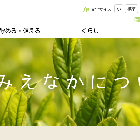
小
標準
文字サイズ
貯める・備える
くらし
改革について
松阪牛のご紹介
キッチンスタジオみちゅらる
採用情報
ひと・いえ・くるまの保障（JA共済）
スクロージャー
おすすめレシピ
年金友の会のご案内
組合員になりませんか
誌
楽しく家庭菜園
不動産・相続に関すること
関連リンク集
ズ＆プレゼント
地域を支える生産者
各種相談会
郷土資料館のご案内
移動購買車「幸多ろう号」