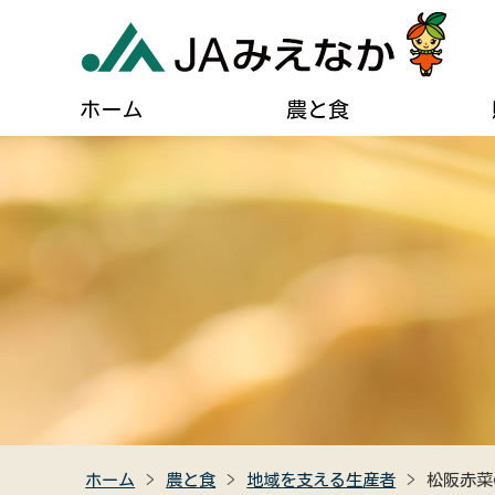
ホーム
農と食
農業に関するご案内
葬儀に関するご相談
JAについて
自己
貯める・借りる（JAバンク）
肥料・農薬などの購入
住宅設備のご相談
組合長あいさつ
ディ
農業機械の購入・修理
燃油配送のご案内
事業計画
広報
農産物直売所のご案内
女性組織連絡協議会のご紹介
キャラクター紹介
クイ
食農教育
助け合い組織について
JAみえなかの特産品
高齢者福祉サービス
ホーム
農と食
地域を支える生産者
松阪赤菜