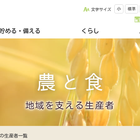
小
標準
文字サイズ
貯める・備える
くらし
改革について
松阪牛のご紹介
キッチンスタジオみちゅらる
採用情報
ひと・いえ・くるまの保障（JA共済）
スクロージャー
おすすめレシピ
年金友の会のご案内
組合員になりませんか
誌
楽しく家庭菜園
不動産・相続に関すること
関連リンク集
ズ＆プレゼント
地域を支える生産者
各種相談会
郷土資料館のご案内
移動購買車「幸多ろう号」
地域を支える生産者
の生産者一覧